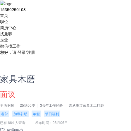
15350250108
首页
职位
简历中心
找兼职
企业
微信找工作
您好，请
登录/注册
家具木磨
面议
学历不限
25到50岁
3-5年工作经验
需从事过家具木工打磨
餐补
加班补助
年假
节日福利
已有 664 人查看
发布时间：08月06日
收藏职位